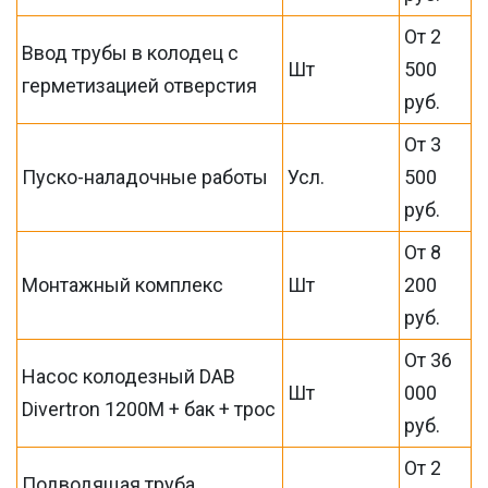
От 2
Ввод трубы в колодец с
Шт
500
герметизацией отверстия
руб.
От 3
Пуско-наладочные работы
Усл.
500
руб.
От 8
Монтажный комплекс
Шт
200
руб.
От 36
Насос колодезный DAB
Шт
000
Divertron 1200M + бак + трос
руб.
От 2
Подводящая труба