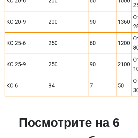
КС 20-6
200
60
1000
2
О
КС 20-9
200
90
1360
2
О
КС 25-6
250
60
1200
8
О
КС 25-9
250
90
2100
1
О
КО 6
84
7
50
3
Посмотрите на 6