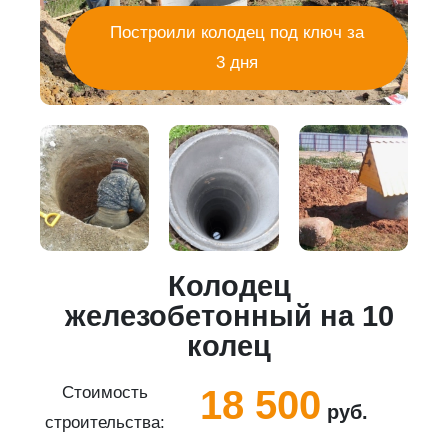
Построили колодец под ключ за
3 дня
Колодец
5
железобетонный на 10
колец
18 500
Стоимость
руб.
строительства:
с